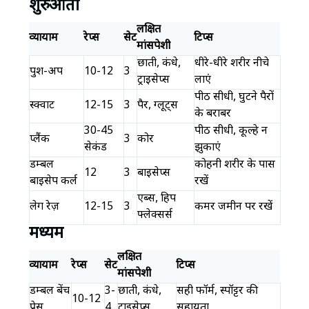
शुरुआती
लक्षित
व्यायाम
रेप्स
सेट
टिप्स
मांसपेशी
छाती, कंधे,
धीरे-धीरे शरीर नीचे
पुश-अप
10-12
3
ट्राइसेप्स
लाएं
पीठ सीधी, घुटने पैरों
स्क्वाट
12-15
3
पैर, ग्लूट्स
के बराबर
30-45
पीठ सीधी, कूल्हे न
प्लैंक
3
कोर
सेकंड
झुकाएं
डम्बल
कोहनी शरीर के पास
12
3
बाइसेप्स
बाइसेप कर्ल
रखें
एब्स, हिप
लेग रेज़
12-15
3
कमर जमीन पर रखें
फ्लेक्सर्स
मध्यम
लक्षित
व्यायाम
रेप्स
सेट
टिप्स
मांसपेशी
डम्बल बेंच
3-
छाती, कंधे,
सही फॉर्म, स्पॉट्टर की
10-12
प्रेस
4
ट्राइसेप्स
सहायता