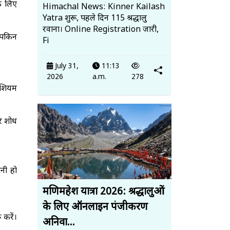
के लिए
Himachal News: Kinner Kailash
Yatra शुरू, पहले दिन 115 श्रद्धालु
रवाना। Online Registration जारी,
म्पकिन
Fi
July 31,
11:13
2026
a.m.
278
नीशियम
और शोध
ानी हो
मणिमहेश यात्रा 2026: श्रद्धालुओं
के लिए ऑनलाइन पंजीकरण
 करें।
अनिवा...