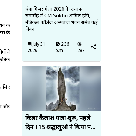
चंबा मिंजर मेला 2026 के समापन
समारोह में CM Sukhu शामिल होंगे,
मेडिकल कॉलेज अस्पताल भवन समेत कई
ंधन के
विका
करा के
July 31,
2:36
2026
p.m.
287
ों ने
कृतिक
के लिए
ाव और
किन्नर कैलाश यात्रा शुरू, पहले
दिन 115 श्रद्धालुओं ने किया प...