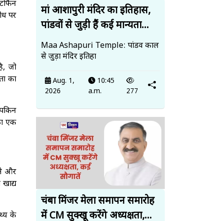
्टोफैन
मां आशापुरी मंदिर का इतिहास,
शोध पर
पांडवों से जुड़ी हैं कई मान्यता...
Maa Ashapuri Temple: पांडव काल
से जुड़ा मंदिर इतिहा
है, जो
ता का
Aug. 1,
10:45
2026
a.m.
277
्पकिन
का एक
रने और
 खाद्य
चंबा मिंजर मेला समापन समारोह
में CM सुक्खू करेंगे अध्यक्षता,...
थ्य के