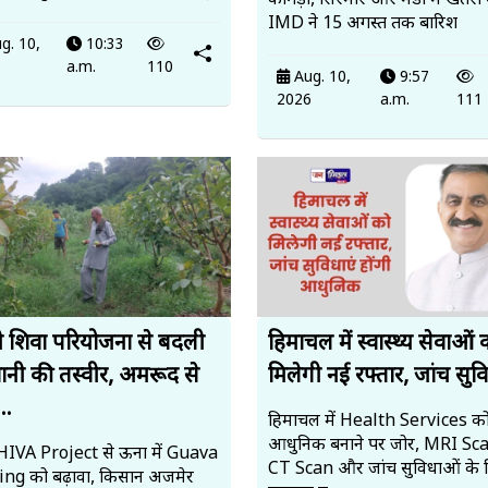
कांगड़ा, सिरमौर और मंडी में खतरा 
IMD ने 15 अगस्त तक बारिश
g. 10,
10:33
6
a.m.
110
Aug. 10,
9:57
2026
a.m.
111
 शिवा परियोजना से बदली
हिमाचल में स्वास्थ्य सेवाओं 
ानी की तस्वीर, अमरूद से
मिलेगी नई रफ्तार, जांच सुवि
..
हिमाचल में Health Services क
आधुनिक बनाने पर जोर, MRI Sc
IVA Project से ऊना में Guava
CT Scan और जांच सुविधाओं के 
ng को बढ़ावा, किसान अजमेर