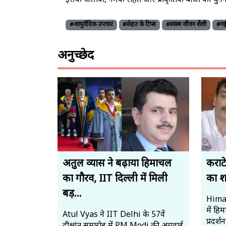
इसके अलावा, नमक रहित और प्राकृतिक बीजों को चुनना
#आयुर्वेदिक उपचार
#सेहत के टिप्स
#स्वस्थ जीवन शैली
#नई र
अनुच्छेद
अतुल व्यास ने बढ़ाया हिमाचल
कराटे
का गौरव, IIT दिल्ली में मिली
का शा
बड़...
Hima
में हि
Atul Vyas ने IIT Delhi के 57वें
प्रदर्