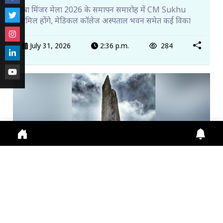
चंबा मिंजर मेला 2026 के समापन समारोह में CM Sukhu
शामिल होंगे, मेडिकल कॉलेज अस्पताल भवन समेत कई विका
July 31, 2026
2:36 p.m.
284
किन्नर कैलाश यात्रा शुरू, पहले दिन 115 श्रद्धालुओं ने किया प...
Himachal News: Kinner Kailash Yatra शुरू, पहले दिन