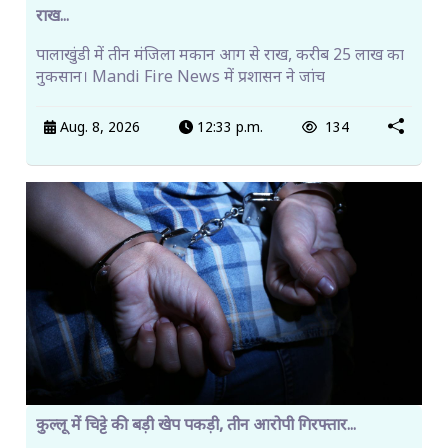
राख...
पालाखुंडी में तीन मंजिला मकान आग से राख, करीब 25 लाख का
नुकसान। Mandi Fire News में प्रशासन ने जांच
Aug. 8, 2026
12:33 p.m.
134
कुल्लू में चिट्टे की बड़ी खेप पकड़ी, तीन आरोपी गिरफ्तार...