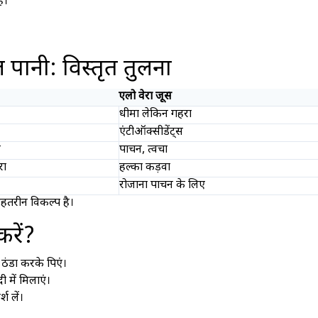
ै।
 पानी: विस्तृत तुलना
एलो वेरा जूस
धीमा लेकिन गहरा
एंटीऑक्सीडेंट्स
य
पाचन, त्वचा
रा
हल्का कड़वा
रोजाना पाचन के लिए
ेहतरीन विकल्प है।
रें?
ंडा करके पिएं।
 में मिलाएं।
श लें।