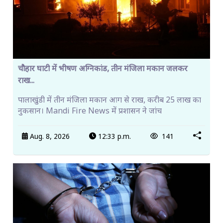
चौहार घाटी में भीषण अग्निकांड, तीन मंजिला मकान जलकर
राख...
पालाखुंडी में तीन मंजिला मकान आग से राख, करीब 25 लाख का
नुकसान। Mandi Fire News में प्रशासन ने जांच
Aug. 8, 2026
12:33 p.m.
141