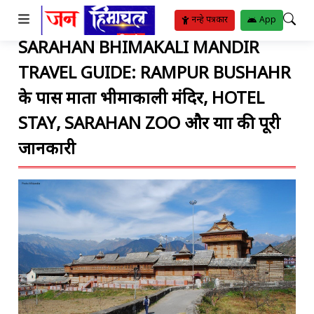
TO SUBMENU
TO SUBMENU
TO SUBMENU
TO SUBMENU
TO SUBMENU
TO SUBMENU
TO SUBMENU
TO SUBMENU
TO SUBMENU
TO SUBMENU
TO SUBMENU
नन्हे पत्रकार
App
SARAHAN BHIMAKALI MANDIR
ीतिया
र
रिया
ट
्थ्य सुविधाएं
ट
ंगीत
TRAVEL GUIDE: RAMPUR BUSHAHR
बजट
ोजन
ाम
ाई
ुस्खे
हार
पदाएं
िपोर्ट
के पास माता भीमाकाली मंदिर, HOTEL
STAY, SARAHAN ZOO और यात्रा की पूरी
जानकारी