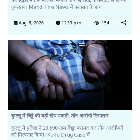
पालाखुंडी में तीन मंजिला मकान आग से राख, करीब 25 लाख का
नुकसान। Mandi Fire News में प्रशासन ने जांच
Aug. 8, 2026
12:33 p.m.
154
कुल्लू में चिट्टे की बड़ी खेप पकड़ी, तीन आरोपी गिरफ्तार...
कुल्लू में पुलिस ने 23.690 ग्राम चिट्टा बरामद कर तीन आरोपियों
को गिरफ्तार किया। Kullu Drug Case में