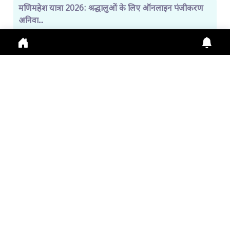
मणिमहेश यात्रा 2026: श्रद्धालुओं के लिए ऑनलाइन पंजीकरण
अनिवा...
Manimahesh Yatra 2026 में Online Registration,
Chamba News, Yatra Update, Pilgrims Safety के
लिए नई
July 29, 2026
11:01 a.m.
306