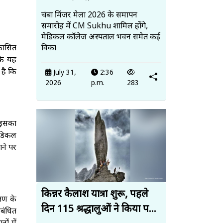
चंबा मिंजर मेला 2026 के समापन
समारोह में CM Sukhu शामिल होंगे,
मेडिकल कॉलेज अस्पताल भवन समेत कई
्कासित
विका
कि यह
 है कि
July 31,
2:36
2026
p.m.
283
 इसका
मेडिकल
ाने पर
किन्नर कैलाश यात्रा शुरू, पहले
्षण के
दिन 115 श्रद्धालुओं ने किया प...
ंबंधित