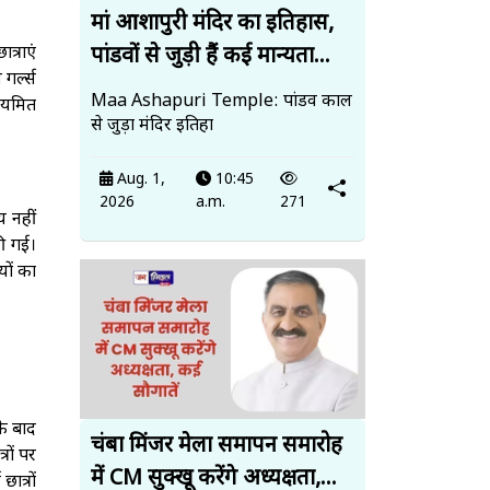
मां आशापुरी मंदिर का इतिहास,
पांडवों से जुड़ी हैं कई मान्यता...
त्राएं
गर्ल्स
Maa Ashapuri Temple: पांडव काल
ियमित
से जुड़ा मंदिर इतिहा
Aug. 1,
10:45
2026
a.m.
271
य नहीं
ी गई।
यों का
के बाद
चंबा मिंजर मेला समापन समारोह
रों पर
में CM सुक्खू करेंगे अध्यक्षता,...
ात्रों