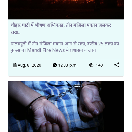
चौहार घाटी में भीषण अग्निकांड, तीन मंजिला मकान जलकर
राख...
पालाखुंडी में तीन मंजिला मकान आग से राख, करीब 25 लाख का
नुकसान। Mandi Fire News में प्रशासन ने जांच
Aug. 8, 2026
12:33 p.m.
140