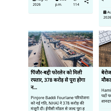
प
2026
p.m.
114
Au
202
पिंजौर-बद्दी फोरलेन को मिली
बेरो
रफ्तार, 378 करोड़ से पूरा होगा
मौका,
न...
Hamir
पदों प
Pinjore Baddi Fourlane परियोजना
शानदा
को नई गति, NHAI ने 378 करोड़ की
मंजूरी दी। ईपीसी मॉडल से जल्द पूरा ह