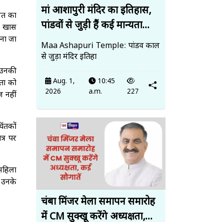
मां आशापुरी मंदिर का इतिहास,
हनत का
पांडवों से जुड़ी हैं कई मान्यता...
नी खास
ाना जा
Maa Ashapuri Temple: पांडव काल
से जुड़ा मंदिर इतिहा
। उनकी
Aug. 1,
10:45
लता को
2026
a.m.
227
ज नहीं
िंतकों
त्र पर
 महिला
ी उनके
चंबा मिंजर मेला समापन समारोह
में CM सुक्खू करेंगे अध्यक्षता,...