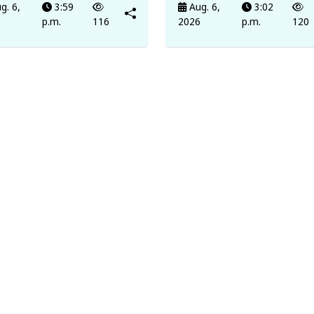
g. 6,
3:59
Aug. 6,
3:02
6
p.m.
116
2026
p.m.
120