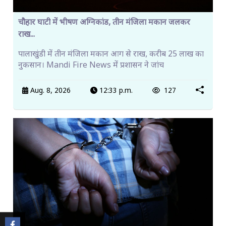
चौहार घाटी में भीषण अग्निकांड, तीन मंजिला मकान जलकर
राख...
पालाखुंडी में तीन मंजिला मकान आग से राख, करीब 25 लाख का
नुकसान। Mandi Fire News में प्रशासन ने जांच
Aug. 8, 2026
12:33 p.m.
127