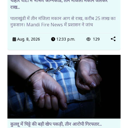
चौहार घाटी में भीषण अग्निकांड, तीन मंजिला मकान जलकर
राख...
पालाखुंडी में तीन मंजिला मकान आग से राख, करीब 25 लाख का
नुकसान। Mandi Fire News में प्रशासन ने जांच
Aug. 8, 2026
12:33 p.m.
129
कुल्लू में चिट्टे की बड़ी खेप पकड़ी, तीन आरोपी गिरफ्तार...