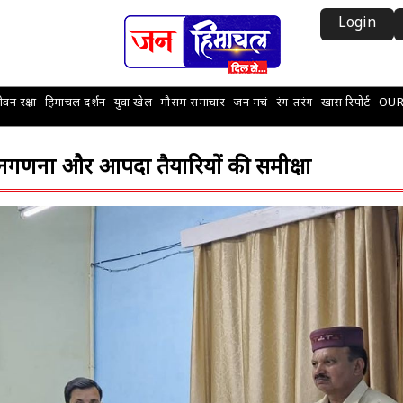
Login
वन रक्षा
हिमाचल दर्शन
युवा खेल
मौसम समाचार
जन मचं
रंग-तरंग
खास रिपोर्ट
OUR
 जनगणना और आपदा तैयारियों की समीक्षा