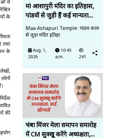
ओं में
मां आशापुरी मंदिर का इतिहास,
िश्चित
पांडवों से जुड़ी हैं कई मान्यता...
यों के
Maa Ashapuri Temple: पांडव काल
से जुड़ा मंदिर इतिहा
नशीलता
ं तथा
Aug. 1,
10:45
ासन के
2026
a.m.
241
ेखों,
 लोगों
ं।
िर्देश
ंभावित
ों की
चंबा मिंजर मेला समापन समारोह
 सहयोग
में CM सुक्खू करेंगे अध्यक्षता,...