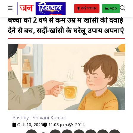
TO SUBMENU
TO SUBMENU
TO SUBMENU
TO SUBMENU
TO SUBMENU
TO SUBMENU
TO SUBMENU
TO SUBMENU
TO SUBMENU
TO SUBMENU
TO SUBMENU
नन्हे पत्रकार
App
बच्चों को 2 वर्ष से कम उम्र में खांसी की दवाई
ीतिया
र
रिया
ट
्थ्य सुविधाएं
ट
ंगीत
देने से बचें, सर्दी-खांसी के घरेलू उपाय अपनाएं
बजट
ोजन
ाम
ाई
ुस्खे
हार
पदाएं
िपोर्ट
Post by : Shivani Kumari
Oct. 10, 2025
11:08 p.m.
2014