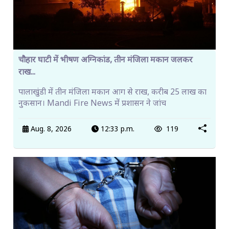
चौहार घाटी में भीषण अग्निकांड, तीन मंजिला मकान जलकर
राख...
पालाखुंडी में तीन मंजिला मकान आग से राख, करीब 25 लाख का
नुकसान। Mandi Fire News में प्रशासन ने जांच
Aug. 8, 2026
12:33 p.m.
119