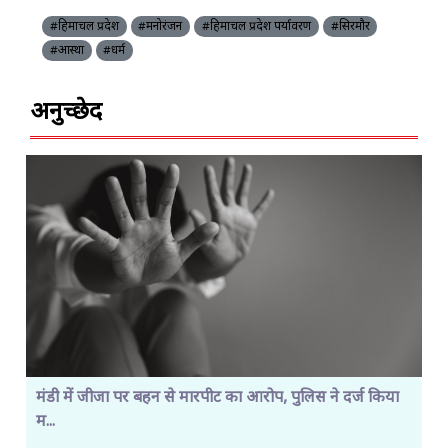
#हिमाचल प्रदेश
#मनोरंजन
#हिमाचल प्रदेश पर्यावरण
#सिरमौर
#आस्था
#धर्म
अनुच्छेद
मंडी में जीजा पर बहन से मारपीट का आरोप, पुलिस ने दर्ज किया
म...