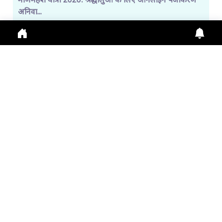
मणिमहेश यात्रा 2026: श्रद्धालुओं के लिए ऑनलाइन पंजीकरण
अनिवा...
Manimahesh Yatra 2026 में Online Registration,
Chamba News, Yatra Update, Pilgrims Safety के
लिए नई
July 29, 2026
11:01 a.m.
309