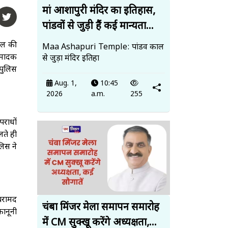
मां आशापुरी मंदिर का इतिहास,
पांडवों से जुड़ी हैं कई मान्यता...
सेल की
Maa Ashapuri Temple: पांडव काल
द मादक
से जुड़ा मंदिर इतिहा
 पुलिस
Aug. 1,
10:45
2026
a.m.
255
पराधों
लते ही
लिस ने
 बरामद
चंबा मिंजर मेला समापन समारोह
कानूनी
में CM सुक्खू करेंगे अध्यक्षता,...