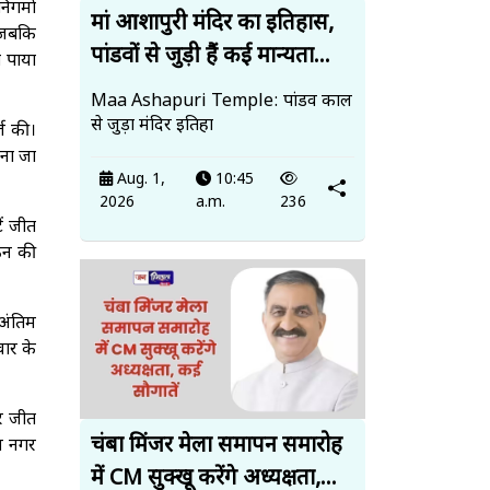
िगमों
मां आशापुरी मंदिर का इतिहास,
, जबकि
पांडवों से जुड़ी हैं कई मान्यता...
ो पाया
Maa Ashapuri Temple: पांडव काल
से जुड़ा मंदिर इतिहा
्ज की।
ाना जा
Aug. 1,
10:45
2026
a.m.
236
ें जीत
गठन की
अंतिम
वार के
पर जीत
चंबा मिंजर मेला समापन समारोह
न नगर
में CM सुक्खू करेंगे अध्यक्षता,...