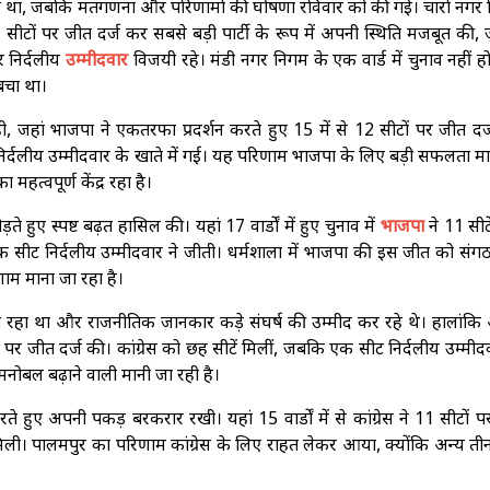
ुआ था, जबकि मतगणना और परिणामों की घोषणा रविवार को की गई। चारों नगर न
 सीटों पर जीत दर्ज कर सबसे बड़ी पार्टी के रूप में अपनी स्थिति मजबूत की
र निर्दलीय
उम्मीदवार
विजयी रहे। मंडी नगर निगम के एक वार्ड में चुनाव नहीं ह
बचा था।
, जहां भाजपा ने एकतरफा प्रदर्शन करते हुए 15 में से 12 सीटों पर जीत दर
िर्दलीय उम्मीदवार के खाते में गई। यह परिणाम भाजपा के लिए बड़ी सफलता म
ा महत्वपूर्ण केंद्र रहा है।
ते हुए स्पष्ट बढ़त हासिल की। यहां 17 वार्डों में हुए चुनाव में
भाजपा
ने 11 सीट
एक सीट निर्दलीय उम्मीदवार ने जीती। धर्मशाला में भाजपा की इस जीत को सं
ाम माना जा रहा है।
रहा था और राजनीतिक जानकार कड़े संघर्ष की उम्मीद कर रहे थे। हालांकि 
टों पर जीत दर्ज की। कांग्रेस को छह सीटें मिलीं, जबकि एक सीट निर्दलीय उम्मीद
मनोबल बढ़ाने वाली मानी जा रही है।
करते हुए अपनी पकड़ बरकरार रखी। यहां 15 वार्डों में से कांग्रेस ने 11 सीटों 
ी। पालमपुर का परिणाम कांग्रेस के लिए राहत लेकर आया, क्योंकि अन्य ती