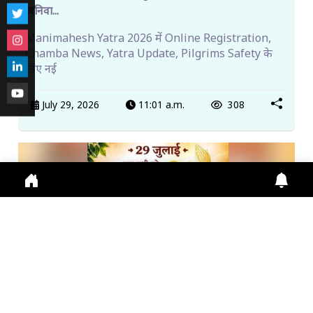
अनिवा...
Manimahesh Yatra 2026 में Online Registration,
Chamba News, Yatra Update, Pilgrims Safety के
लिए नई
July 29, 2026
11:01 a.m.
308