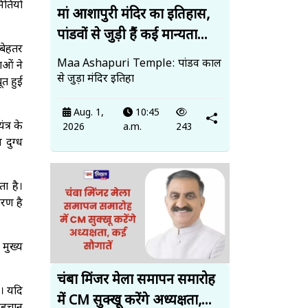
ितियों
मां आशापुरी मंदिर का इतिहास,
पांडवों से जुड़ी हैं कई मान्यता...
 बेहतर
Maa Ashapuri Temple: पांडव काल
ाओं ने
से जुड़ा मंदिर इतिहा
ूत हुई
Aug. 1,
10:45
त्र के
2026
a.m.
243
 दुग्ध
ता है।
रण है
मुख्य
चंबा मिंजर मेला समापन समारोह
ै। यदि
में CM सुक्खू करेंगे अध्यक्षता,...