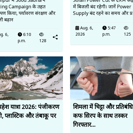
pur में Sood Sabha ने
Solan Power Cut के दौरान कई क्षे
ting Campaign के तहत
में बिजली बंद रहेगी। जानें Power
ोपण किया, पर्यावरण संरक्षण और
Supply बंद रहने का समय और प्र
ी बढ़ान
Aug. 6,
5:47
2026
p.m.
125
g. 6,
6:10
6
p.m.
128
हेश यात्रा 2026: पंजीकरण
शिमला में चिट्टा और प्रतिबंध
ी, प्लास्टिक और तंबाकू पर
कफ सिरप के साथ तस्कर
गिरफ्तार...