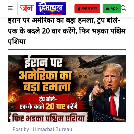
TO SUBMENU
TO SUBMENU
TO SUBMENU
TO SUBMENU
TO SUBMENU
TO SUBMENU
TO SUBMENU
TO SUBMENU
TO SUBMENU
TO SUBMENU
TO SUBMENU
नन्हे पत्रकार
App
ईरान पर अमेरिका का बड़ा हमला, ट्रंप बोले-
ीतिया
र
रिया
ट
्थ्य सुविधाएं
ट
ंगीत
एक के बदले 20 वार करेंगे, फिर भड़का पश्चिम
बजट
ोजन
ाम
ाई
ुस्खे
हार
पदाएं
िपोर्ट
एशिया
Post by : Himachal Bureau