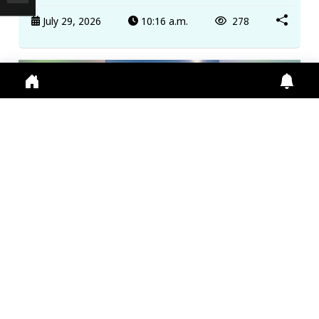
July 29, 2026
10:16 a.m.
278
कॉमनवेल्थ गेम्स में सर्वेश कुशारे ने हाई जंप में जीता रजत पद...
Commonwealth Games, Sarvesh Kushare, High
Jump, Silver Medal, India Athletics में भारत को मिला
रजत प