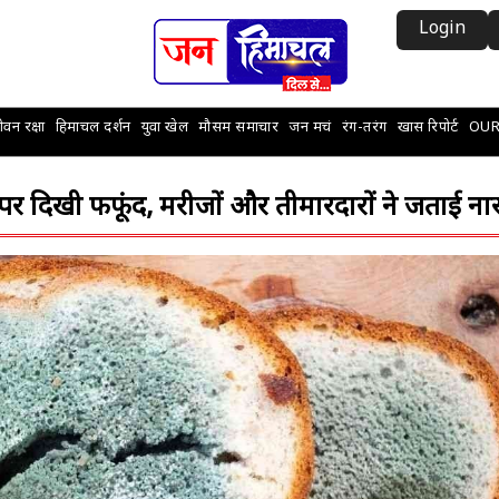
Login
वन रक्षा
हिमाचल दर्शन
युवा खेल
मौसम समाचार
जन मचं
रंग-तरंग
खास रिपोर्ट
OUR
ेड पर दिखी फफूंद, मरीजों और तीमारदारों ने जताई न