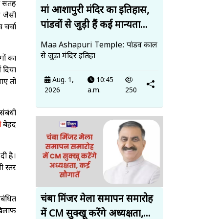
की सतह
मां आशापुरी मंदिर का इतिहास,
द जैसी
पांडवों से जुड़ी हैं कई मान्यता...
 चर्चा
Maa Ashapuri Temple: पांडव काल
से जुड़ा मंदिर इतिहा
गों का
ं दिया
Aug. 1,
10:45
जाए तो
2026
a.m.
250
संबंधी
ी
बेहद
दी है।
ी स्तर
चंबा मिंजर मेला समापन समारोह
ंबंधित
 खिलाफ
में CM सुक्खू करेंगे अध्यक्षता,...