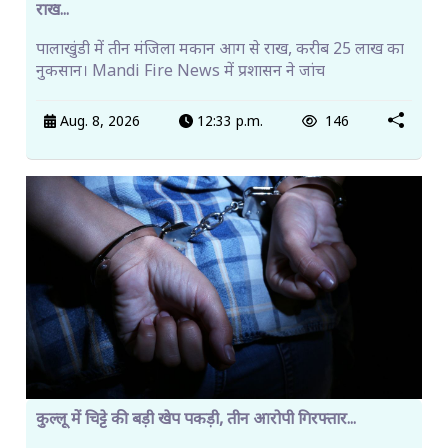
राख...
पालाखुंडी में तीन मंजिला मकान आग से राख, करीब 25 लाख का
नुकसान। Mandi Fire News में प्रशासन ने जांच
Aug. 8, 2026
12:33 p.m.
146
कुल्लू में चिट्टे की बड़ी खेप पकड़ी, तीन आरोपी गिरफ्तार...