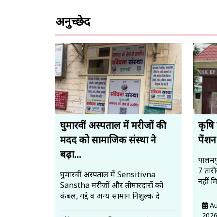
अनुच्छेद
घुमारवीं अस्पताल में मरीजों की
कृषि 
मदद को सामाजिक संस्था ने
पेंशन
बढ़ा...
पालमपु
7 तार
घुमारवीं अस्पताल में Sensitivna
नहीं मिल
Sanstha मरीजों और तीमारदारों को
कंबल, गद्दे व अन्य सामान निशुल्क दे
Au
202