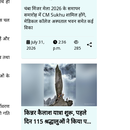
ाथ ही
चंबा मिंजर मेला 2026 के समापन
समारोह में CM Sukhu शामिल होंगे,
कास चल
मेडिकल कॉलेज अस्पताल भवन समेत कई
विका
हैं और
July 31,
2:36
2026
p.m.
285
नव तथा
ओं के
्यावरण
किन्नर कैलाश यात्रा शुरू, पहले
की गति
दिन 115 श्रद्धालुओं ने किया प...