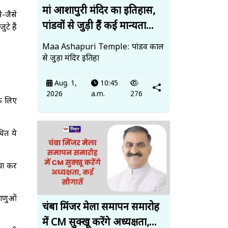
मां आशापुरी मंदिर का इतिहास,
े-जैसे
पांडवों से जुड़ी हैं कई मान्यता...
टे हैं
Maa Ashapuri Temple: पांडव काल
से जुड़ा मंदिर इतिहा
Aug. 1,
10:45
2026
a.m.
276
े लिए
धित ये
ंचा कर
वाणुओं
चंबा मिंजर मेला समापन समारोह
में CM सुक्खू करेंगे अध्यक्षता,...