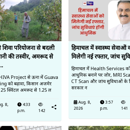
 शिवा परियोजना से बदली
हिमाचल में स्वास्थ्य सेवाओं 
ानी की तस्वीर, अमरूद से
मिलेगी नई रफ्तार, जांच सुवि
..
हिमाचल में Health Services क
आधुनिक बनाने पर जोर, MRI Sc
IVA Project से ऊना में Guava
CT Scan और जांच सुविधाओं के 
ng को बढ़ावा, किसान अजमेर
सरकार न
े 25 क्विंटल अमरूद से ₹1.25 ल
Aug. 8,
3:57
g. 8,
4:33
2026
p.m.
141
6
p.m.
142