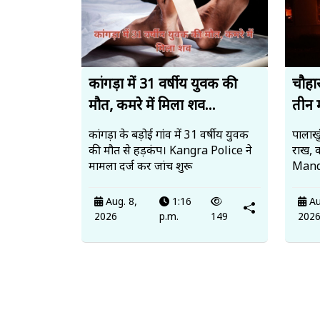
कांगड़ा में 31 वर्षीय युवक की
चौहार
मौत, कमरे में मिला शव...
तीन 
कांगड़ा के बड़ोई गांव में 31 वर्षीय युवक
पालाखु
की मौत से हड़कंप। Kangra Police ने
राख, 
मामला दर्ज कर जांच शुरू
Mandi
Aug. 8,
1:16
Au
2026
p.m.
149
202