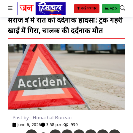
TO SUBMENU
TO SUBMENU
TO SUBMENU
TO SUBMENU
TO SUBMENU
TO SUBMENU
TO SUBMENU
TO SUBMENU
TO SUBMENU
TO SUBMENU
TO SUBMENU
नन्हे पत्रकार
App
सराज क्षेत्र में रात को दर्दनाक हादसा: ट्रक गहरी
ीतिया
र
रिया
ट
्थ्य सुविधाएं
ट
ंगीत
खाई में गिरा, चालक की दर्दनाक मौत
बजट
ोजन
ाम
ाई
ुस्खे
हार
पदाएं
िपोर्ट
Post by : Himachal Bureau
June 6, 2026
3:58 p.m.
939