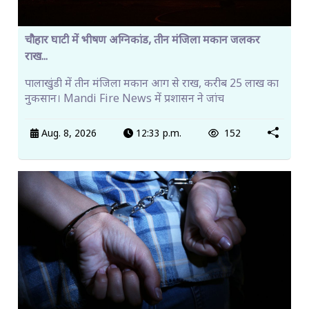
चौहार घाटी में भीषण अग्निकांड, तीन मंजिला मकान जलकर
राख...
पालाखुंडी में तीन मंजिला मकान आग से राख, करीब 25 लाख का
नुकसान। Mandi Fire News में प्रशासन ने जांच
Aug. 8, 2026
12:33 p.m.
152