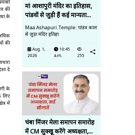
रयासों
मां आशापुरी मंदिर का इतिहास,
कार की
पांडवों से जुड़ी हैं कई मान्यता...
ाधा के
Maa Ashapuri Temple: पांडव काल
से जुड़ा मंदिर इतिहा
े अधिक
ों की
Aug. 1,
10:45
2026
a.m.
255
्यधारा
िशा दे
ंगी के
े लिए
्र में
चंबा मिंजर मेला समापन समारोह
में CM सुक्खू करेंगे अध्यक्षता,...