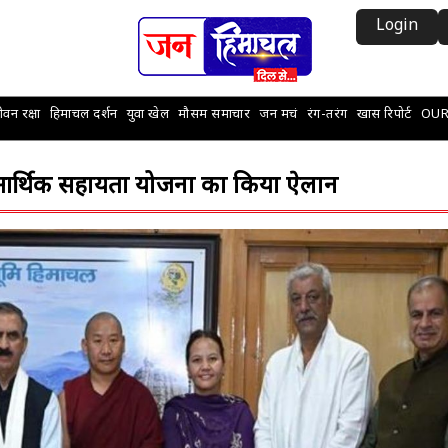
Login
वन रक्षा
हिमाचल दर्शन
युवा खेल
मौसम समाचार
जन मचं
रंग-तरंग
खास रिपोर्ट
OUR
लिए आर्थिक सहायता योजना का किया ऐलान