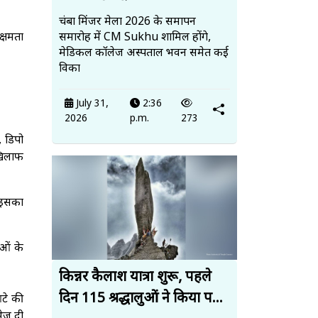
चंबा मिंजर मेला 2026 के समापन
क्षमता
समारोह में CM Sukhu शामिल होंगे,
मेडिकल कॉलेज अस्पताल भवन समेत कई
विका
July 31,
2:36
2026
p.m.
273
, डिपो
 खिलाफ
ि इसका
ाओं के
किन्नर कैलाश यात्रा शुरू, पहले
दिन 115 श्रद्धालुओं ने किया प...
आटे की
भेज दी