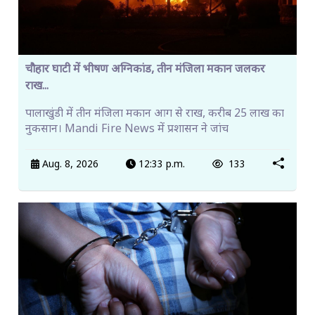
चौहार घाटी में भीषण अग्निकांड, तीन मंजिला मकान जलकर
राख...
पालाखुंडी में तीन मंजिला मकान आग से राख, करीब 25 लाख का
नुकसान। Mandi Fire News में प्रशासन ने जांच
Aug. 8, 2026
12:33 p.m.
133