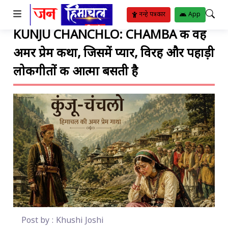
TO SUBMENU
TO SUBMENU
TO SUBMENU
TO SUBMENU
TO SUBMENU
TO SUBMENU
TO SUBMENU
TO SUBMENU
TO SUBMENU
TO SUBMENU
TO SUBMENU
नन्हे पत्रकार
App
KUNJU CHANCHLO: CHAMBA की वह
ीतिया
र
रिया
ट
्थ्य सुविधाएं
ट
ंगीत
अमर प्रेम कथा, जिसमें प्यार, विरह और पहाड़ी
बजट
ोजन
ाम
ाई
ुस्खे
हार
पदाएं
िपोर्ट
लोकगीतों की आत्मा बसती है
Post by : Khushi Joshi