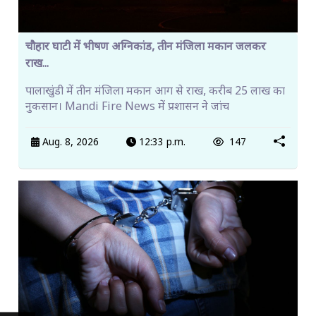
चौहार घाटी में भीषण अग्निकांड, तीन मंजिला मकान जलकर
राख...
पालाखुंडी में तीन मंजिला मकान आग से राख, करीब 25 लाख का
नुकसान। Mandi Fire News में प्रशासन ने जांच
Aug. 8, 2026
12:33 p.m.
147