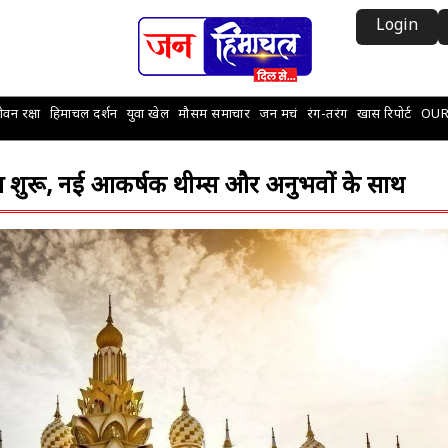
Login
वन रक्षा
हिमाचल दर्शन
युवा खेल
मौसम समाचार
जन मचं
रंग-तरंग
खास रिपोर्ट
OUR
आ शुरू, नई आकर्षक थीम्स और अनुभवों के साथ