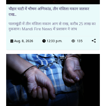
चौहार घाटी में भीषण अग्निकांड, तीन मंजिला मकान जलकर
राख...
पालाखुंडी में तीन मंजिला मकान आग से राख, करीब 25 लाख का
नुकसान। Mandi Fire News में प्रशासन ने जांच
Aug. 8, 2026
12:33 p.m.
135