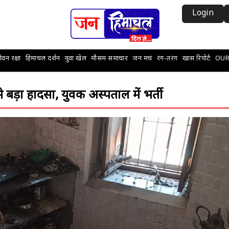
Login
वन रक्षा
हिमाचल दर्शन
युवा खेल
मौसम समाचार
जन मचं
रंग-तरंग
खास रिपोर्ट
OUR
से बड़ा हादसा, युवक अस्पताल में भर्ती