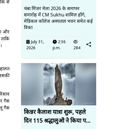
के से
चंबा मिंजर मेला 2026 के समापन
समारोह में CM Sukhu शामिल होंगे,
मेडिकल कॉलेज अस्पताल भवन समेत कई
विका
िया और
ै ताकि
July 31,
2:36
ी।
2026
p.m.
284
ी हालत
 उसकी
 रिसाव
र गैस
लू गैस
किन्नर कैलाश यात्रा शुरू, पहले
दिन 115 श्रद्धालुओं ने किया प...