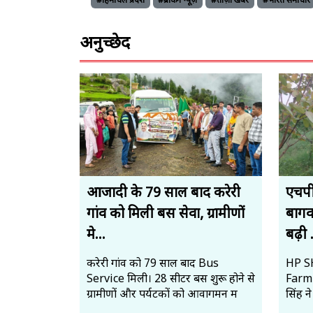
#हिमाचल प्रदेश
#ब्रेकिंग न्यूज़
#ताज़ा खबरें
#भारत समाचार
अनुच्छेद
आजादी के 79 साल बाद करेरी
एचपी
गांव को मिली बस सेवा, ग्रामीणों
बागव
मे...
बढ़ी .
करेरी गांव को 79 साल बाद Bus
HP SH
Service मिली। 28 सीटर बस शुरू होने से
Farmi
ग्रामीणों और पर्यटकों को आवागमन म
सिंह न