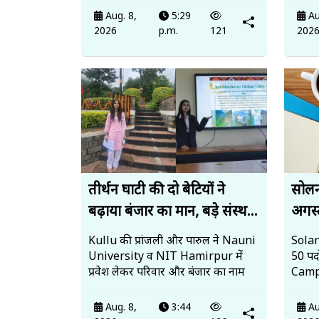
Aug. 8,
5:29
Au
2026
p.m.
121
202
तीर्थन घाटी की दो बेटियों ने
सोलन 
बढ़ाया बंजार का मान, बड़े संस्थ...
अगस्त
Kullu की प्रांजली और पारुल ने Nauni
Solan
University व NIT Hamirpur में
50 पदो
प्रवेश लेकर परिवार और बंजार का नाम
Campu
Aug. 8,
3:44
Au