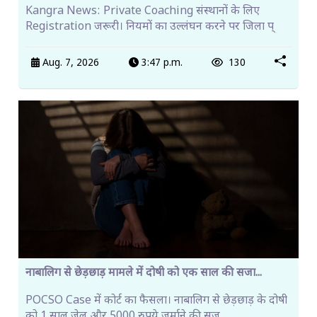
Kangra News: Private Coaching संस्थानों के लिए
Registration जरूरी। नियमों का उल्लंघन करने पर जिला प्
Aug. 7, 2026
3:47 p.m.
130
नाबालिग से छेड़छाड़ मामले में दोषी को एक साल की सजा...
POCSO Case में कोर्ट का फैसला। नाबालिग से छेड़छाड़ के दोषी
को 1 साल जेल और 5000 रुपये जुर्माने की सज